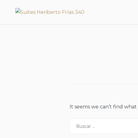
Skip
Suites Heriberto Frías
to
340
content
It seems we can’t find what
Buscar: